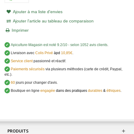
Ajouter à ma liste d'envies
Ajouter l'article au tableau de comparaison
Imprimer
✔
Apiculture-Magasin
est noté
9.2
/
10
- selon 1052 avis clients
.
✔
Livraison avec
Colis Privé
àpd
10,85€
.
✔
Service client
passionné et réactif.
✔
Paiements sécurisés
via plusieurs méthodes (carte de crédit, Paypal,
etc.).
✔
60
jours pour changer d'avis.
✔
Boutique en ligne
engagée
dans des pratiques
durables
&
éthiques
.
PRODUITS