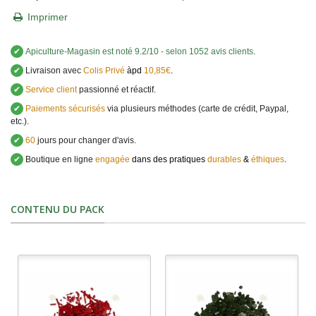
Imprimer
✔
Apiculture-Magasin
est noté
9.2
/
10
- selon 1052 avis clients
.
✔
Livraison avec
Colis Privé
àpd
10,85€
.
✔
Service client
passionné et réactif.
✔
Paiements sécurisés
via plusieurs méthodes (carte de crédit, Paypal,
etc.).
✔
60
jours pour changer d'avis.
✔
Boutique en ligne
engagée
dans des pratiques
durables
&
éthiques
.
CONTENU DU PACK