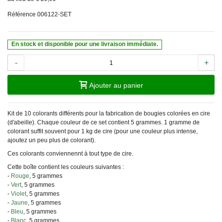
Référence
006122-SET
En stock et disponible pour une livraison immédiate.
-
+
Ajouter au panier
Kit de 10 colorants différents pour la fabrication de bougies colorées en cire
(d'abeille). Chaque couleur de ce set contient 5 grammes. 1 gramme de
colorant suffit souvent pour 1 kg de cire (pour une couleur plus intense,
ajoutez un peu plus de colorant).
Ces colorants conviennennt à tout type de cire.
Cette boîte contient les couleurs suivantes :
-
Rouge
, 5 grammes
-
Vert
, 5 grammes
-
Violet
, 5 grammes
-
Jaune
, 5 grammes
-
Bleu
, 5 grammes
-
Blanc
, 5 grammes