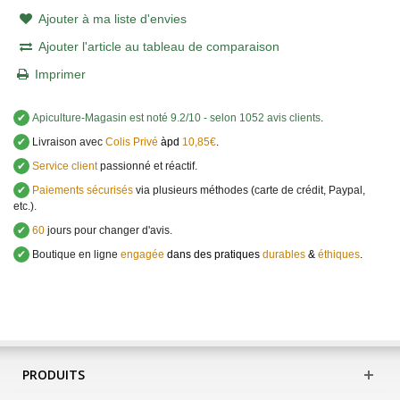
Ajouter à ma liste d'envies
Ajouter l'article au tableau de comparaison
Imprimer
✔
Apiculture-Magasin
est noté
9.2
/
10
- selon 1052 avis clients
.
✔
Livraison avec
Colis Privé
àpd
10,85€
.
✔
Service client
passionné et réactif.
✔
Paiements sécurisés
via plusieurs méthodes (carte de crédit, Paypal,
etc.).
✔
60
jours pour changer d'avis.
✔
Boutique en ligne
engagée
dans des pratiques
durables
&
éthiques
.
PRODUITS