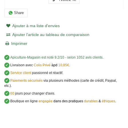
Share
Ajouter à ma liste d'envies
Ajouter l'article au tableau de comparaison
Imprimer
✔
Apiculture-Magasin
est noté
9.2
/
10
- selon 1052 avis clients
.
✔
Livraison avec
Colis Privé
àpd
10,85€
.
✔
Service client
passionné et réactif.
✔
Paiements sécurisés
via plusieurs méthodes (carte de crédit, Paypal,
etc.).
✔
60
jours pour changer d'avis.
✔
Boutique en ligne
engagée
dans des pratiques
durables
&
éthiques
.