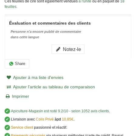
Ces feuilles de cire sont également vendues
à l'unité
ou en paquet de
18
feuilles
.
Évaluation et commentaires des clients
Personne n'a encore publié de commentaire
dans cette langue
Notez-le
Share
Ajouter à ma liste d'envies
Ajouter l'article au tableau de comparaison
Imprimer
✔
Apiculture-Magasin
est noté
9.2
/
10
- selon 1052 avis clients
.
✔
Livraison avec
Colis Privé
àpd
10,85€
.
✔
Service client
passionné et réactif.
✔
Paiements sécurisés
via plusieurs méthodes (carte de crédit, Paypal,