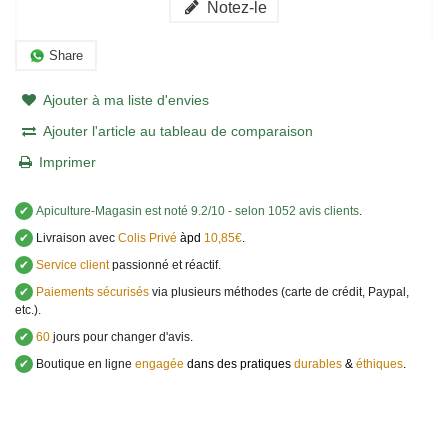
Notez-le
Share
Ajouter à ma liste d'envies
Ajouter l'article au tableau de comparaison
Imprimer
✔
Apiculture-Magasin
est noté
9.2
/
10
- selon 1052 avis clients
.
✔
Livraison avec
Colis Privé
àpd
10,85€
.
✔
Service client
passionné et réactif.
✔
Paiements sécurisés
via plusieurs méthodes (carte de crédit, Paypal,
etc.).
✔
60
jours pour changer d'avis.
✔
Boutique en ligne
engagée
dans des pratiques
durables
&
éthiques
.