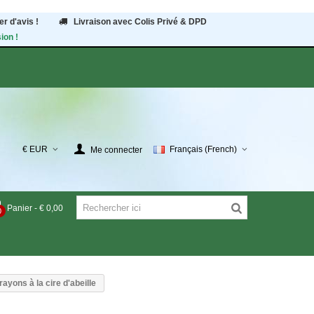
r d'avis !
Livraison avec Colis Privé & DPD
ion !
€ EUR
Français (French)
Me connecter
Panier
-
€ 0,00
0
rayons à la cire d'abeille