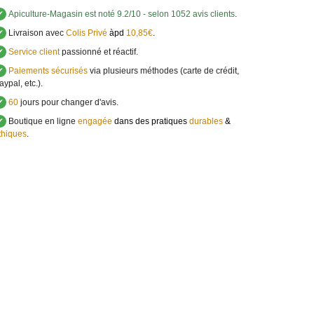
✔
Apiculture-Magasin
est noté
9.2
/
10
- selon 1052 avis clients
.
✔
Livraison avec
Colis Privé
àpd
10,85€
.
✔
Service client
passionné et réactif.
✔
Paiements sécurisés
via plusieurs méthodes (carte de crédit,
aypal, etc.).
✔
60
jours pour changer d'avis.
✔
Boutique en ligne
engagée
dans des pratiques
durables
&
thiques
.