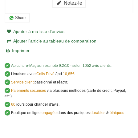
Notez-le
Share
Ajouter à ma liste d'envies
Ajouter l'article au tableau de comparaison
Imprimer
✔
Apiculture-Magasin
est noté
9.2
/
10
- selon 1052 avis clients
.
✔
Livraison avec
Colis Privé
àpd
10,85€
.
✔
Service client
passionné et réactif.
✔
Paiements sécurisés
via plusieurs méthodes (carte de crédit, Paypal,
etc.).
✔
60
jours pour changer d'avis.
✔
Boutique en ligne
engagée
dans des pratiques
durables
&
éthiques
.