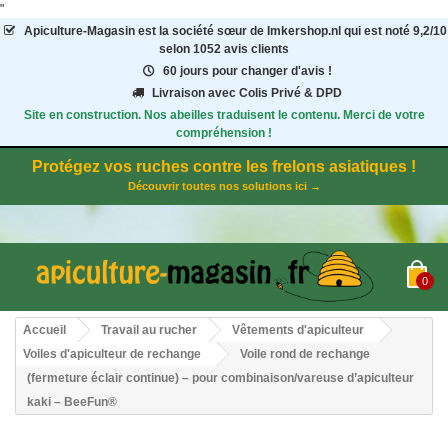
"
Apiculture-Magasin
est la société sœur de Imkershop.nl qui est noté
9,2
/
10
selon 1052
avis clients
60 jours pour changer d'avis !
Livraison avec Colis Privé & DPD
Site en construction. Nos abeilles traduisent le contenu. Merci de votre
compréhension !
Protégez vos ruches contre les frelons asiatiques !
Découvrir toutes nos solutions ici →
0
Accueil
Travail au rucher
Vêtements d'apiculteur
Voiles d'apiculteur de rechange
Voile rond de rechange
(fermeture éclair continue) – pour combinaison/vareuse d’apiculteur
kaki – BeeFun®