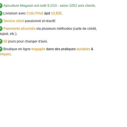
✔
Apiculture-Magasin
est noté
9.2
/
10
- selon 1052 avis clients
.
✔
Livraison avec
Colis Privé
àpd
10,85€
.
✔
Service client
passionné et réactif.
✔
Paiements sécurisés
via plusieurs méthodes (carte de crédit,
aypal, etc.).
✔
60
jours pour changer d'avis.
✔
Boutique en ligne
engagée
dans des pratiques
durables
&
thiques
.