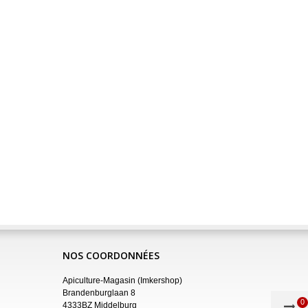
NOS COORDONNÉES
Apiculture-Magasin (Imkershop)
Brandenburglaan 8
0
4333BZ Middelburg