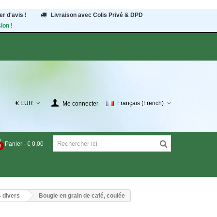
r d'avis !
Livraison avec Colis Privé & DPD
ion !
€ EUR
Français (French)
Me connecter
Panier
-
€ 0,00
0
 divers
Bougie en grain de café, coulée