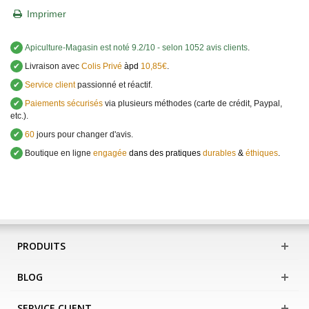
Imprimer
✔
Apiculture-Magasin
est noté
9.2
/
10
- selon 1052 avis clients
.
✔
Livraison avec
Colis Privé
àpd
10,85€
.
✔
Service client
passionné et réactif.
✔
Paiements sécurisés
via plusieurs méthodes (carte de crédit, Paypal,
etc.).
✔
60
jours pour changer d'avis.
✔
Boutique en ligne
engagée
dans des pratiques
durables
&
éthiques
.
PRODUITS
BLOG
SERVICE CLIENT