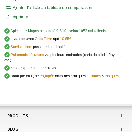
Ajouter l'article au tableau de comparaison
Imprimer
✔
Apiculture-Magasin
est noté
9.2
/
10
- selon 1052 avis clients
.
✔
Livraison avec
Colis Privé
àpd
10,85€
.
✔
Service client
passionné et réactif.
✔
Paiements sécurisés
via plusieurs méthodes (carte de crédit, Paypal,
etc.).
✔
60
jours pour changer d'avis.
✔
Boutique en ligne
engagée
dans des pratiques
durables
&
éthiques
.
PRODUITS
BLOG