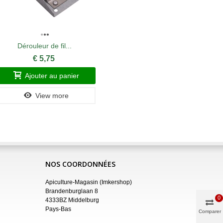
Dérouleur de fil...
B
€ 5,75
Ajouter au panier
A
View more
NOS COORDONNÉES
Apiculture-Magasin (Imkershop)
Brandenburglaan 8
0
4333BZ Middelburg
Pays-Bas
Comparer