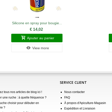
Silicone en spray pour bougie...
€ 14,02
Ajouter au panier
View more
SERVICE CLIENT
z tous nos articles de blog ici !
Nous contacter
er une ruche : à quelle fréquence ?
FAQ
ruche choisir pour débuter en
À propos d'Apiculture-Magasin
re ?
Expédition et Livraison