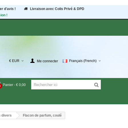
r d'avis !
Livraison avec Colis Privé & DPD
ion !
€ EUR
Français (French)
Me connecter
Panier
-
€ 0,00
0
 divers
Flacon de parfum, coulé