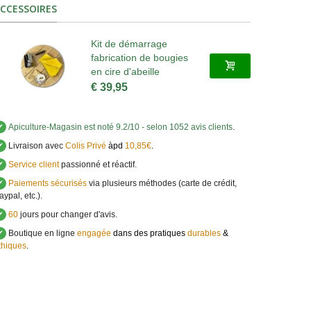
CCESSOIRES
Kit de démarrage
fabrication de bougies
en cire d'abeille
€ 39,95
✔
Apiculture-Magasin
est noté
9.2
/
10
- selon 1052 avis clients
.
✔
Livraison avec
Colis Privé
àpd
10,85€
.
✔
Service client
passionné et réactif.
✔
Paiements sécurisés
via plusieurs méthodes (carte de crédit,
aypal, etc.).
✔
60
jours pour changer d'avis.
✔
Boutique en ligne
engagée
dans des pratiques
durables
&
thiques
.