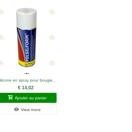
ilicone en spray pour bougie...
B
€ 14,02
Ajouter au panier
A
View more