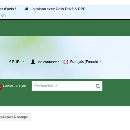
r d'avis !
Livraison avec Colis Privé & DPD
ion !
€ EUR
Français (French)
Me connecter
Panier
-
€ 0,00
0
 mèches à bougie