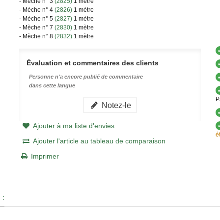
- Mèche n° 3
(2825)
1 mètre
- Mèche n° 4
(2826)
1 mètre
- Mèche n° 5
(2827)
1 mètre
- Mèche n° 7
(2830)
1 mètre
- Mèche n° 8
(2832)
1 mètre
Évaluation et commentaires des clients
Personne n'a encore publié de commentaire
dans cette langue
P
Notez-le
Ajouter à ma liste d'envies
é
Ajouter l'article au tableau de comparaison
Imprimer
 :