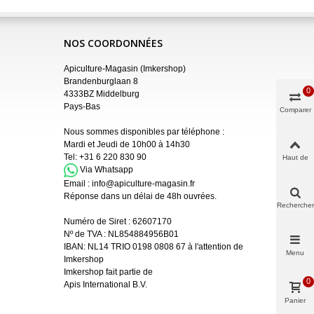
NOS COORDONNÉES
Apiculture-Magasin (Imkershop)
Brandenburglaan 8
0
4333BZ Middelburg
Pays-Bas
Comparer
Nous sommes disponibles par téléphone :
Mardi et Jeudi de 10h00 à 14h30
Tel:
+31 6 220 830 90
Haut de
page
Via Whatsapp
Email :
info@apiculture-magasin.fr
Réponse dans un délai de 48h ouvrées.
Rechercher
Numéro de Siret :
62607170
Nº de TVA : NL854884956B01
IBAN:
NL14 TRIO 0198 0808 67 à l'attention de
Menu
Imkershop
Imkershop fait partie de
0
Apis International B.V.
Panier