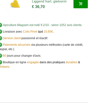
Liggend hart, gietvorm
€ 36,70
✔
Apiculture-Magasin
est noté
9.2
/
10
- selon 1052 avis clients
.
✔
Livraison avec
Colis Privé
àpd
10,85€
.
✔
Service client
passionné et réactif.
✔
Paiements sécurisés
via plusieurs méthodes (carte de crédit,
aypal, etc.).
✔
60
jours pour changer d'avis.
✔
Boutique en ligne
engagée
dans des pratiques
durables
&
thiques
.