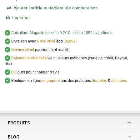
Ajouter l'article au tableau de comparaison
Imprimer
✔
Apiculture-Magasin
est noté
9.2
/
10
- selon 1052 avis clients
.
✔
Livraison avec
Colis Privé
àpd
10,85€
.
✔
Service client
passionné et réactif.
✔
Paiements sécurisés
via plusieurs méthodes (carte de crédit, Paypal,
etc.).
✔
60
jours pour changer d'avis.
✔
Boutique en ligne
engagée
dans des pratiques
durables
&
éthiques
.
PRODUITS
BLOG