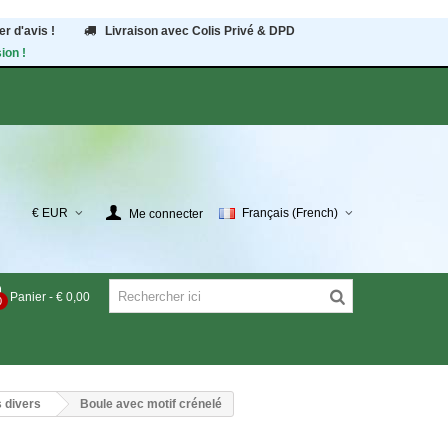
r d'avis !
Livraison avec Colis Privé & DPD
ion !
€ EUR
Français (French)
Me connecter
Panier
-
€ 0,00
0
 divers
Boule avec motif crénelé