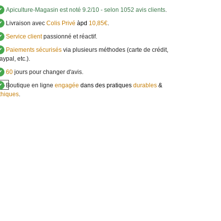
✔
Apiculture-Magasin
est noté
9.2
/
10
- selon 1052 avis clients
.
✔
Livraison avec
Colis Privé
àpd
10,85€
.
✔
Service client
passionné et réactif.
✔
Paiements sécurisés
via plusieurs méthodes (carte de crédit,
aypal, etc.).
✔
60
jours pour changer d'avis.
s.
✔
Boutique en ligne
engagée
dans des pratiques
durables
&
thiques
.