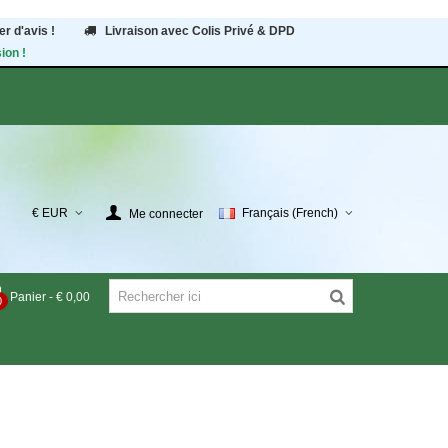
r d'avis !
Livraison avec Colis Privé & DPD
ion !
€ EUR
Français (French)
Me connecter
Panier
-
€ 0,00
0