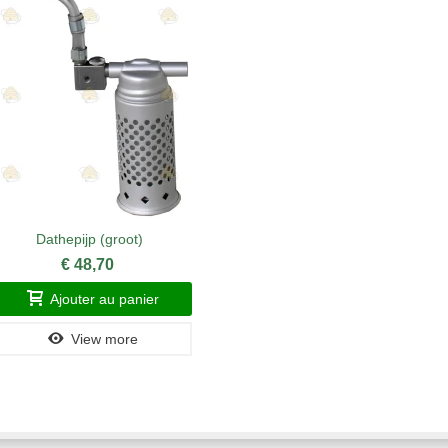
Dathepijp (groot)
Couverc
€ 48,70
Ajouter au panier
A
View more