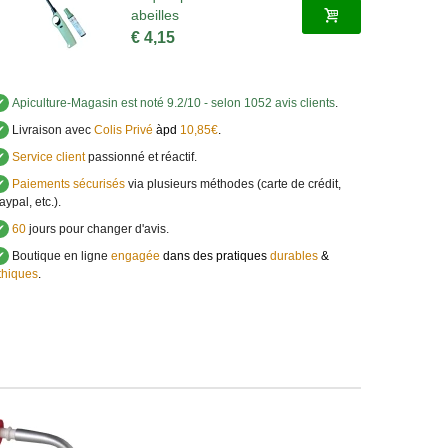
abeilles
€ 4,15
✔
Apiculture-Magasin
est noté
9.2
/
10
- selon 1052 avis clients
.
✔
Livraison avec
Colis Privé
àpd
10,85€
.
✔
Service client
passionné et réactif.
✔
Paiements sécurisés
via plusieurs méthodes (carte de crédit,
aypal, etc.).
✔
60
jours pour changer d'avis.
✔
Boutique en ligne
engagée
dans des pratiques
durables
&
thiques
.