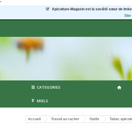
"
Apiculture-Magasin
est la société sœur de Imker
Site
CATEGORIES
MIELS
Accueil
Travail au rucher
Outils
Tabac apicol