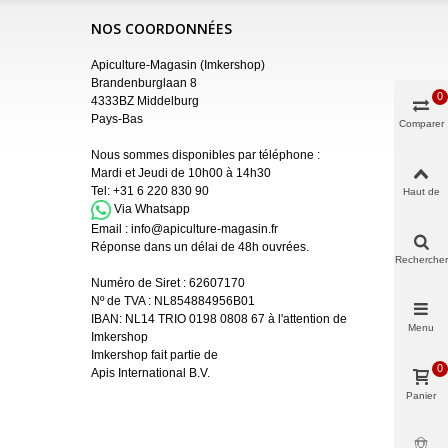
NOS COORDONNÉES
Apiculture-Magasin (Imkershop)
Brandenburglaan 8
0
4333BZ Middelburg
Pays-Bas
Comparer
Nous sommes disponibles par téléphone :
Mardi et Jeudi de 10h00 à 14h30
Tel:
+31 6 220 830 90
Haut de
page
Via Whatsapp
Email :
info@apiculture-magasin.fr
Réponse dans un délai de 48h ouvrées.
Rechercher
Numéro de Siret :
62607170
Nº de TVA : NL854884956B01
IBAN:
NL14 TRIO 0198 0808 67 à l'attention de
Menu
Imkershop
Imkershop fait partie de
0
Apis International B.V.
Panier