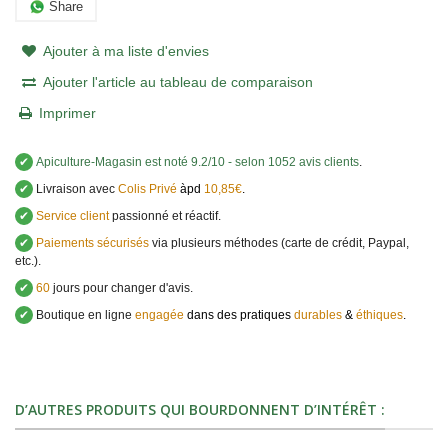
Share
Ajouter à ma liste d'envies
Ajouter l'article au tableau de comparaison
Imprimer
✔
Apiculture-Magasin
est noté
9.2
/
10
- selon 1052 avis clients
.
✔
Livraison avec
Colis Privé
àpd
10,85€
.
✔
Service client
passionné et réactif.
✔
Paiements sécurisés
via plusieurs méthodes (carte de crédit, Paypal,
etc.).
✔
60
jours pour changer d'avis.
✔
Boutique en ligne
engagée
dans des pratiques
durables
&
éthiques
.
D’AUTRES PRODUITS QUI BOURDONNENT D’INTÉRÊT :