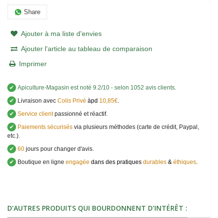
Share
Ajouter à ma liste d'envies
Ajouter l'article au tableau de comparaison
Imprimer
✔
Apiculture-Magasin
est noté
9.2
/
10
- selon 1052 avis clients
.
✔
Livraison avec
Colis Privé
àpd
10,85€
.
✔
Service client
passionné et réactif.
✔
Paiements sécurisés
via plusieurs méthodes (carte de crédit, Paypal,
etc.).
✔
60
jours pour changer d'avis.
✔
Boutique en ligne
engagée
dans des pratiques
durables
&
éthiques
.
D’AUTRES PRODUITS QUI BOURDONNENT D’INTÉRÊT :