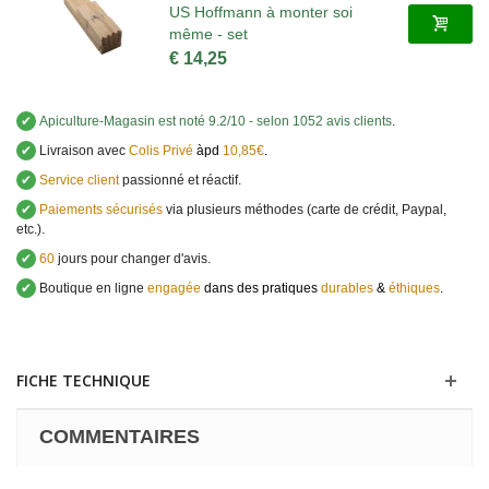
US Hoffmann à monter soi
même - set
€ 14,25
✔
Apiculture-Magasin
est noté
9.2
/
10
- selon 1052 avis clients
.
✔
Livraison avec
Colis Privé
àpd
10,85€
.
✔
Service client
passionné et réactif.
✔
Paiements sécurisés
via plusieurs méthodes (carte de crédit, Paypal,
etc.).
✔
60
jours pour changer d'avis.
✔
Boutique en ligne
engagée
dans des pratiques
durables
&
éthiques
.
FICHE TECHNIQUE
COMMENTAIRES