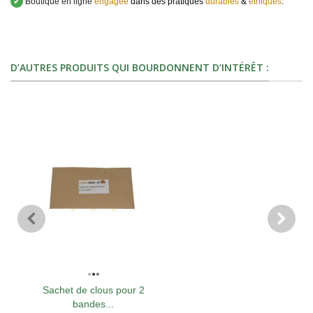
✔
Boutique en ligne
engagée
dans des pratiques
durables
&
éthiques
.
D’AUTRES PRODUITS QUI BOURDONNENT D’INTÉRÊT :
Sachet de clous pour 2
bandes...