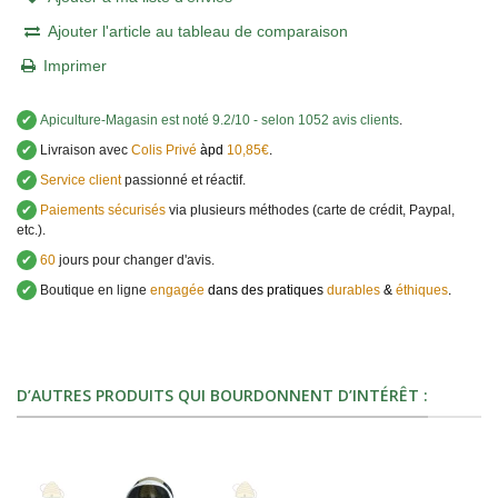
Ajouter l'article au tableau de comparaison
Imprimer
✔
Apiculture-Magasin
est noté
9.2
/
10
- selon 1052 avis clients
.
✔
Livraison avec
Colis Privé
àpd
10,85€
.
✔
Service client
passionné et réactif.
✔
Paiements sécurisés
via plusieurs méthodes (carte de crédit, Paypal,
etc.).
✔
60
jours pour changer d'avis.
✔
Boutique en ligne
engagée
dans des pratiques
durables
&
éthiques
.
D’AUTRES PRODUITS QUI BOURDONNENT D’INTÉRÊT :