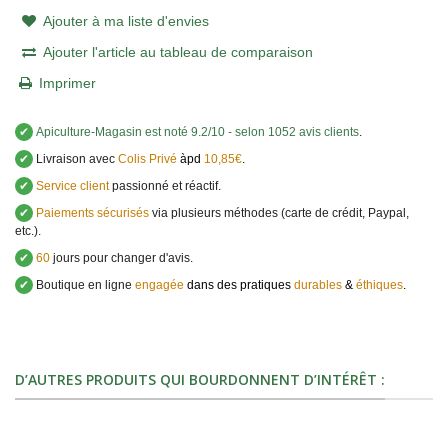
Ajouter à ma liste d'envies
Ajouter l'article au tableau de comparaison
Imprimer
✔
Apiculture-Magasin
est noté
9.2
/
10
- selon 1052 avis clients
.
✔
Livraison avec
Colis Privé
àpd
10,85€
.
✔
Service client
passionné et réactif.
✔
Paiements sécurisés
via plusieurs méthodes (carte de crédit, Paypal,
etc.).
✔
60
jours pour changer d'avis.
✔
Boutique en ligne
engagée
dans des pratiques
durables
&
éthiques
.
D’AUTRES PRODUITS QUI BOURDONNENT D’INTÉRÊT :