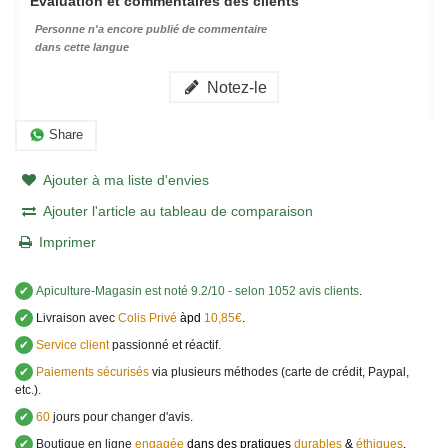
Évaluation et commentaires des clients
Personne n'a encore publié de commentaire
dans cette langue
Notez-le
Share
Ajouter à ma liste d'envies
Ajouter l'article au tableau de comparaison
Imprimer
✔
Apiculture-Magasin
est noté
9.2
/
10
- selon 1052 avis clients
.
✔
Livraison avec
Colis Privé
àpd
10,85€
.
✔
Service client
passionné et réactif.
✔
Paiements sécurisés
via plusieurs méthodes (carte de crédit, Paypal,
etc.).
✔
60
jours pour changer d'avis.
✔
Boutique en ligne
engagée
dans des pratiques
durables
&
éthiques
.