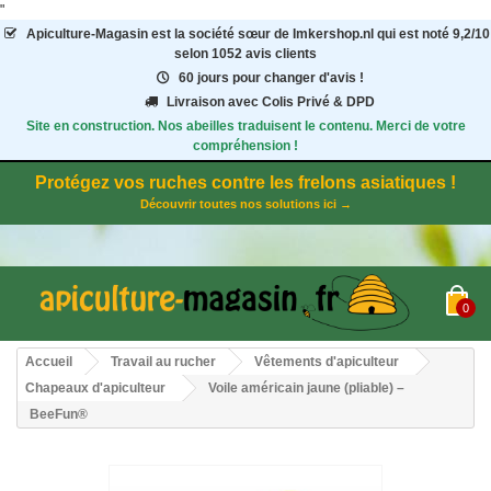
"
Apiculture-Magasin
est la société sœur de Imkershop.nl qui est noté
9,2
/
10
selon 1052
avis clients
60 jours pour changer d'avis !
Livraison avec Colis Privé & DPD
Site en construction. Nos abeilles traduisent le contenu. Merci de votre
compréhension !
Protégez vos ruches contre les frelons asiatiques !
Découvrir toutes nos solutions ici →
0
Accueil
Travail au rucher
Vêtements d'apiculteur
Chapeaux d'apiculteur
Voile américain jaune (pliable) –
BeeFun®