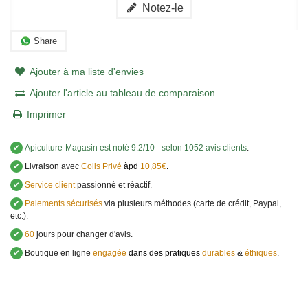
Notez-le
Share
Ajouter à ma liste d'envies
Ajouter l'article au tableau de comparaison
Imprimer
✔
Apiculture-Magasin
est noté
9.2
/
10
- selon 1052 avis clients
.
✔
Livraison avec
Colis Privé
àpd
10,85€
.
✔
Service client
passionné et réactif.
✔
Paiements sécurisés
via plusieurs méthodes (carte de crédit, Paypal,
etc.).
✔
60
jours pour changer d'avis.
✔
Boutique en ligne
engagée
dans des pratiques
durables
&
éthiques
.