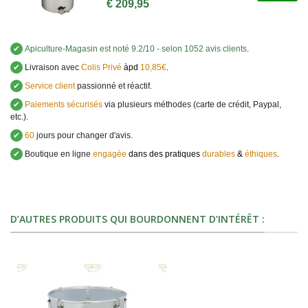
€ 209,95
✔
Apiculture-Magasin
est noté
9.2
/
10
- selon 1052 avis clients
.
✔
Livraison avec
Colis Privé
àpd
10,85€
.
✔
Service client
passionné et réactif.
✔
Paiements sécurisés
via plusieurs méthodes (carte de crédit, Paypal,
etc.).
✔
60
jours pour changer d'avis.
✔
Boutique en ligne
engagée
dans des pratiques
durables
&
éthiques
.
D’AUTRES PRODUITS QUI BOURDONNENT D’INTÉRÊT :