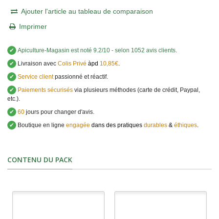
Ajouter l'article au tableau de comparaison
Imprimer
✔
Apiculture-Magasin
est noté
9.2
/
10
- selon 1052 avis clients
.
✔
Livraison avec
Colis Privé
àpd
10,85€
.
✔
Service client
passionné et réactif.
✔
Paiements sécurisés
via plusieurs méthodes (carte de crédit, Paypal,
etc.).
✔
60
jours pour changer d'avis.
✔
Boutique en ligne
engagée
dans des pratiques
durables
&
éthiques
.
CONTENU DU PACK