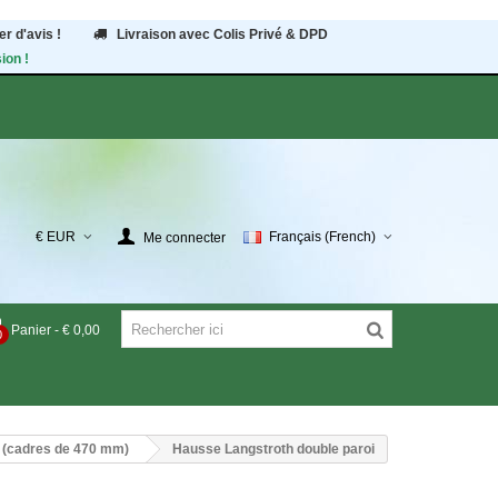
r d'avis !
Livraison avec Colis Privé & DPD
ion !
€ EUR
Français (French)
Me connecter
Panier
-
€ 0,00
0
s (cadres de 470 mm)
Hausse Langstroth double paroi