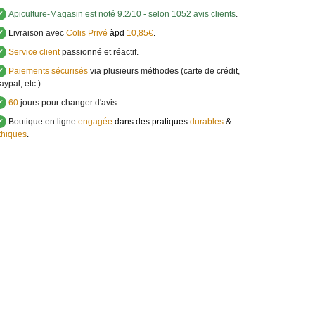
✔
Apiculture-Magasin
est noté
9.2
/
10
- selon 1052 avis clients
.
✔
Livraison avec
Colis Privé
àpd
10,85€
.
✔
Service client
passionné et réactif.
✔
Paiements sécurisés
via plusieurs méthodes (carte de crédit,
aypal, etc.).
✔
60
jours pour changer d'avis.
✔
Boutique en ligne
engagée
dans des pratiques
durables
&
thiques
.