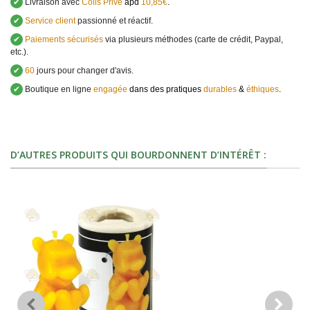
✔
Livraison avec
Colis Privé
àpd
10,85€
.
✔
Service client
passionné et réactif.
✔
Paiements sécurisés
via plusieurs méthodes (carte de crédit, Paypal,
etc.).
✔
60
jours pour changer d'avis.
✔
Boutique en ligne
engagée
dans des pratiques
durables
&
éthiques
.
D’AUTRES PRODUITS QUI BOURDONNENT D’INTÉRÊT :