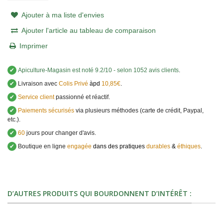
Ajouter à ma liste d'envies
Ajouter l'article au tableau de comparaison
Imprimer
✔
Apiculture-Magasin
est noté
9.2
/
10
- selon 1052 avis clients
.
✔
Livraison avec
Colis Privé
àpd
10,85€
.
✔
Service client
passionné et réactif.
✔
Paiements sécurisés
via plusieurs méthodes (carte de crédit, Paypal,
etc.).
✔
60
jours pour changer d'avis.
✔
Boutique en ligne
engagée
dans des pratiques
durables
&
éthiques
.
D’AUTRES PRODUITS QUI BOURDONNENT D’INTÉRÊT :