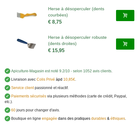
Herse à désoperculer (dents
courbées)
€ 8,75
Herse à désoperculer robuste
(dents droites)
€ 15,95
✔
Apiculture-Magasin
est noté
9.2
/
10
- selon 1052 avis clients
.
✔
Livraison avec
Colis Privé
àpd
10,85€
.
✔
Service client
passionné et réactif.
✔
Paiements sécurisés
via plusieurs méthodes (carte de crédit, Paypal,
etc.).
✔
60
jours pour changer d'avis.
✔
Boutique en ligne
engagée
dans des pratiques
durables
&
éthiques
.