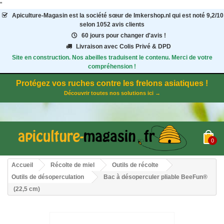
"
Apiculture-Magasin
est la société sœur de Imkershop.nl qui est noté
9,2
/
10
selon 1052
avis clients
60 jours pour changer d'avis !
Livraison avec Colis Privé & DPD
Site en construction. Nos abeilles traduisent le contenu. Merci de votre
compréhension !
Protégez vos ruches contre les frelons asiatiques !
Découvrir toutes nos solutions ici →
0
Accueil
Récolte de miel
Outils de récolte
Outils de désoperculation
Bac à désoperculer pliable BeeFun®
(22,5 cm)