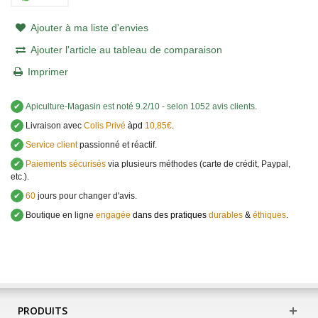
Ajouter à ma liste d'envies
Ajouter l'article au tableau de comparaison
Imprimer
✔
Apiculture-Magasin
est noté
9.2
/
10
- selon 1052 avis clients
.
✔
Livraison avec
Colis Privé
àpd
10,85€
.
✔
Service client
passionné et réactif.
✔
Paiements sécurisés
via plusieurs méthodes (carte de crédit, Paypal,
etc.).
✔
60
jours pour changer d'avis.
✔
Boutique en ligne
engagée
dans des pratiques
durables
&
éthiques
.
PRODUITS