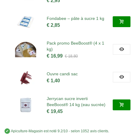
€ 2,95
Fondabee – pâte à sucre 1 kg
€ 2,85
Pack promo BeeBoost® (4 x 1
kg)
€ 16,99
€ 18,80
Ouvre candi sac
€ 1,40
Jerrycan sucre inverti
BeeBoost® 14 kg (eau sucrée)
€ 19,45
✔
Apiculture-Magasin
est noté
9.2
/
10
- selon 1052 avis clients
.