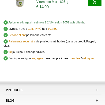
Vitamines Mix - 625 g
€ 14,99
✔
Apiculture-Magasin
est noté
9.2
/
10
- selon 1052 avis clients
.
✔
Livraison avec
Colis Privé
àpd
10,85€
.
✔
Service client
passionné et réactif.
✔
Paiements sécurisés
via plusieurs méthodes (carte de crédit, Paypal,
etc.).
✔
60
jours pour changer d'avis.
✔
Boutique en ligne
engagée
dans des pratiques
durables
&
éthiques
.
PRODUITS
BLOG