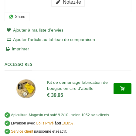
Notez-le
Share
Ajouter à ma liste d'envies
Ajouter l'article au tableau de comparaison
Imprimer
ACCESSOIRES
Kit de démarrage fabrication de
bougies en cire d'abeille
€ 39,95
✔
Apiculture-Magasin
est noté
9.2
/
10
- selon 1052 avis clients
.
✔
Livraison avec
Colis Privé
àpd
10,85€
.
✔
Service client
passionné et réactif.