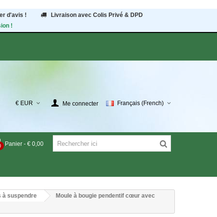
r d'avis !
Livraison avec Colis Privé & DPD
ion !
€ EUR
Français (French)
Me connecter
Panier
-
€ 0,00
0
s à suspendre
Moule à bougie pendentif cœur avec