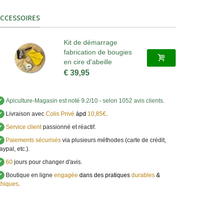
CCESSOIRES
Kit de démarrage
fabrication de bougies
en cire d'abeille
€ 39,95
✔
Apiculture-Magasin
est noté
9.2
/
10
- selon 1052 avis clients
.
✔
Livraison avec
Colis Privé
àpd
10,85€
.
✔
Service client
passionné et réactif.
✔
Paiements sécurisés
via plusieurs méthodes (carte de crédit,
aypal, etc.).
✔
60
jours pour changer d'avis.
✔
Boutique en ligne
engagée
dans des pratiques
durables
&
thiques
.