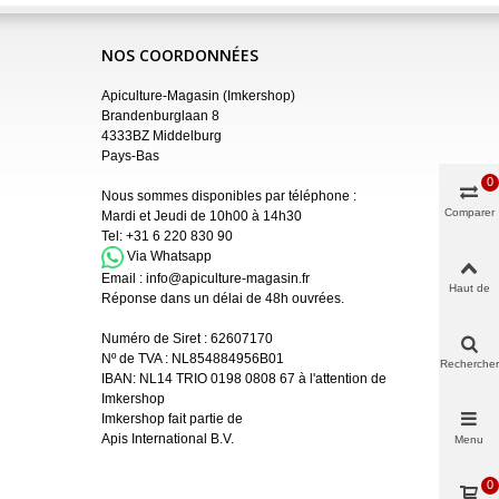
NOS COORDONNÉES
Apiculture-Magasin (Imkershop)
Brandenburglaan 8
4333BZ Middelburg
Pays-Bas
0
Nous sommes disponibles par téléphone :
Comparer
Mardi et Jeudi de 10h00 à 14h30
Tel:
+31 6 220 830 90
Via Whatsapp
Email :
info@apiculture-magasin.fr
Haut de
Réponse dans un délai de 48h ouvrées.
page
Numéro de Siret :
62607170
Nº de TVA : NL854884956B01
Rechercher
IBAN:
NL14 TRIO 0198 0808 67 à l'attention de
Imkershop
Imkershop fait partie de
Apis International B.V.
Menu
0