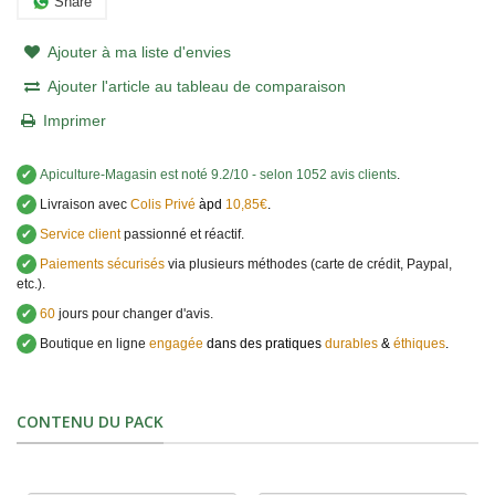
Share
Ajouter à ma liste d'envies
Ajouter l'article au tableau de comparaison
Imprimer
✔
Apiculture-Magasin
est noté
9.2
/
10
- selon 1052 avis clients
.
✔
Livraison avec
Colis Privé
àpd
10,85€
.
✔
Service client
passionné et réactif.
✔
Paiements sécurisés
via plusieurs méthodes (carte de crédit, Paypal,
etc.).
✔
60
jours pour changer d'avis.
✔
Boutique en ligne
engagée
dans des pratiques
durables
&
éthiques
.
CONTENU DU PACK