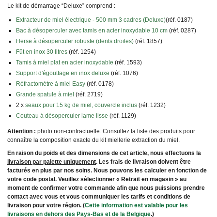
Le kit de démarrage “Deluxe” comprend :
Extracteur de miel électrique - 500 mm 3 cadres (Deluxe)
(réf. 0187)
Bac à désoperculer avec tamis en acier inoxydable 10 cm
(réf. 0287)
Herse à désoperculer robuste (dents droites)
(réf. 1857)
Fût en inox 30 litres
(réf. 1254)
Tamis à miel plat en acier inoxydable
(réf. 1593)
Support d'égouttage en inox deluxe
(réf. 1076)
Réfractomètre à miel Easy
(réf. 0178)
Grande spatule à miel
(réf. 2719)
2 x
seaux pour 15 kg de miel, couvercle inclus
(réf. 1232)
Couteau à désoperculer lame lisse
(réf. 1129)
Attention :
photo non-contractuelle. Consultez la liste des produits pour
connaître la composition exacte du kit miellerie extraction du miel.
En raison du poids et des dimensions de cet article, nous effectuons la
livraison par palette uniquement
. Les frais de livraison doivent être
facturés en plus par nos soins. Nous pouvons les calculer en fonction de
votre code postal. Veuillez sélectionner « Retrait en magasin » au
moment de confirmer votre commande afin que nous puissions prendre
contact avec vous et vous communiquer les tarifs et conditions de
livraison pour votre région. (
Cette information est valable pour les
livraisons en dehors des Pays-Bas et de la Belgique
.)