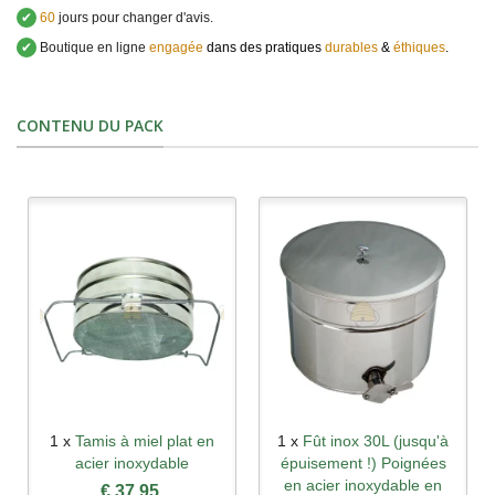
✔
60
jours pour changer d'avis.
✔
Boutique en ligne
engagée
dans des pratiques
durables
&
éthiques
.
CONTENU DU PACK
1 x
Tamis à miel plat en
1 x
Fût inox 30L (jusqu'à
acier inoxydable
épuisement !) Poignées
en acier inoxydable en
€ 37,95