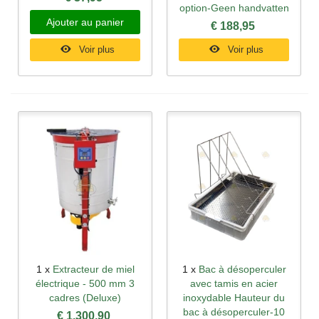
option-Geen handvatten
Ajouter au panier
€ 188,95
Voir plus
Voir plus
1 x
Extracteur de miel
1 x
Bac à désoperculer
électrique - 500 mm 3
avec tamis en acier
cadres (Deluxe)
inoxydable Hauteur du
bac à désoperculer-10
€ 1.300,90