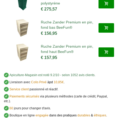
polystyrène
€ 275,57
Ruche Zander Premium en pin,
fond bas BeeFun®
€ 156,95
Ruche Zander Premium en pin,
fond haut BeeFun®
€ 157,95
✔
Apiculture-Magasin
est noté
9.2
/
10
- selon 1052 avis clients
.
✔
Livraison avec
Colis Privé
àpd
10,85€
.
✔
Service client
passionné et réactif.
✔
Paiements sécurisés
via plusieurs méthodes (carte de crédit, Paypal,
etc.).
✔
60
jours pour changer d'avis.
✔
Boutique en ligne
engagée
dans des pratiques
durables
&
éthiques
.