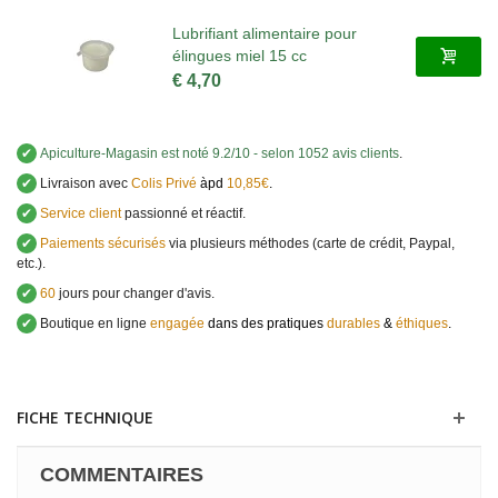
Lubrifiant alimentaire pour
élingues miel 15 cc
€ 4,70
✔
Apiculture-Magasin
est noté
9.2
/
10
- selon 1052 avis clients
.
✔
Livraison avec
Colis Privé
àpd
10,85€
.
✔
Service client
passionné et réactif.
✔
Paiements sécurisés
via plusieurs méthodes (carte de crédit, Paypal,
etc.).
✔
60
jours pour changer d'avis.
✔
Boutique en ligne
engagée
dans des pratiques
durables
&
éthiques
.
FICHE TECHNIQUE
COMMENTAIRES