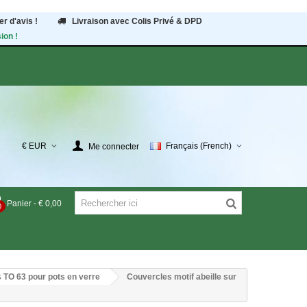
r d'avis !
Livraison avec Colis Privé & DPD
ion !
€ EUR
Français (French)
Me connecter
Panier
-
€ 0,00
0
 TO 63 pour pots en verre
Couvercles motif abeille sur