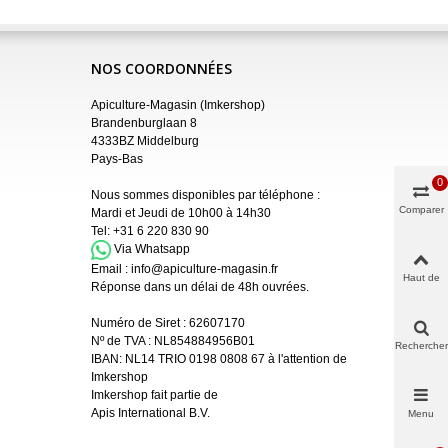
NOS COORDONNÉES
Apiculture-Magasin (Imkershop)
Brandenburglaan 8
4333BZ Middelburg
Pays-Bas
0
Nous sommes disponibles par téléphone :
Comparer
Mardi et Jeudi de 10h00 à 14h30
Tel:
+31 6 220 830 90
Via Whatsapp
Email :
info@apiculture-magasin.fr
Haut de
Réponse dans un délai de 48h ouvrées.
page
Numéro de Siret :
62607170
Nº de TVA : NL854884956B01
Rechercher
IBAN:
NL14 TRIO 0198 0808 67 à l'attention de
Imkershop
Imkershop fait partie de
Apis International B.V.
Menu