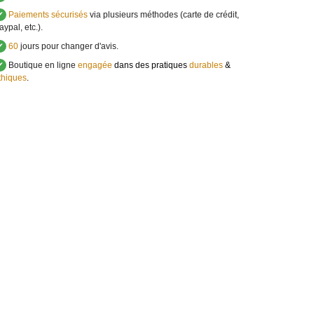
✔
Paiements sécurisés
via plusieurs méthodes (carte de crédit,
aypal, etc.).
✔
60
jours pour changer d'avis.
✔
Boutique en ligne
engagée
dans des pratiques
durables
&
thiques
.