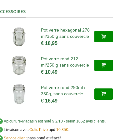
CCESSOIRES
Pot verre hexagonal 278
ml/350 g sans couvercle
€ 18,95
Pot verre rond 212
ml/250 g sans couvercle
€ 10,49
Pot verre rond 290ml /
350g, sans couvercle
€ 16,49
✔
Apiculture-Magasin
est noté
9.2
/
10
- selon 1052 avis clients
.
✔
Livraison avec
Colis Privé
àpd
10,85€
.
✔
Service client
passionné et réactif.