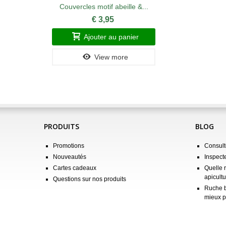
Couvercles motif abeille &...
€ 3,95
Ajouter au panier
View more
PRODUITS
BLOG
Promotions
Consulte
Nouveautés
Inspect
Cartes cadeaux
Quelle 
apicultu
Questions sur nos produits
Ruche b
mieux p