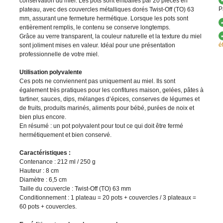
conservation du miel. Les pots sont emballés par 20 pièces en
P
plateau, avec des couvercles métalliques dorés Twist-Off (TO) 63
mm, assurant une fermeture hermétique. Lorsque les pots sont
entièrement remplis, le contenu se conserve longtemps.
Grâce au verre transparent, la couleur naturelle et la texture du miel
é
sont joliment mises en valeur. Idéal pour une présentation
professionnelle de votre miel.
Utilisation polyvalente
Ces pots ne conviennent pas uniquement au miel. Ils sont
également très pratiques pour les confitures maison, gelées, pâtes à
tartiner, sauces, dips, mélanges d’épices, conserves de légumes et
de fruits, produits marinés, aliments pour bébé, purées de noix et
bien plus encore.
En résumé : un pot polyvalent pour tout ce qui doit être fermé
hermétiquement et bien conservé.
Caractéristiques :
Contenance : 212 ml / 250 g
Hauteur : 8 cm
Diamètre : 6,5 cm
Taille du couvercle : Twist-Off (TO) 63 mm
Conditionnement : 1 plateau = 20 pots + couvercles / 3 plateaux =
60 pots + couvercles.