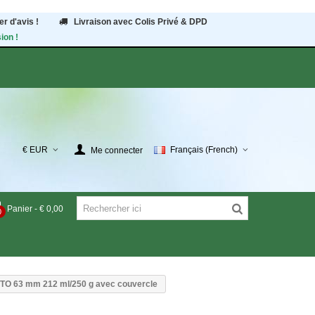
r d'avis !
Livraison avec Colis Privé & DPD
ion !
€ EUR
Français (French)
Me connecter
Panier
-
€ 0,00
0
 TO 63 mm 212 ml/250 g avec couvercle