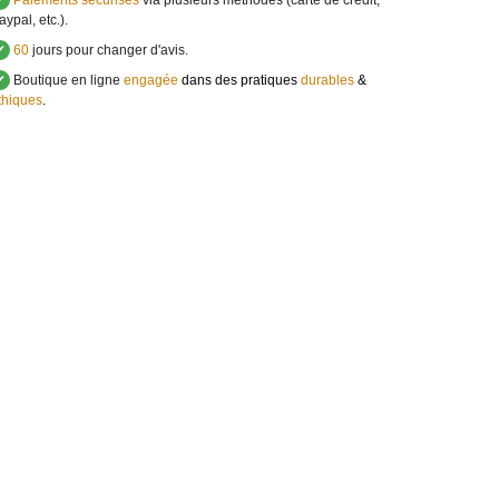
✔
Paiements sécurisés
via plusieurs méthodes (carte de crédit,
aypal, etc.).
✔
60
jours pour changer d'avis.
✔
Boutique en ligne
engagée
dans des pratiques
durables
&
thiques
.