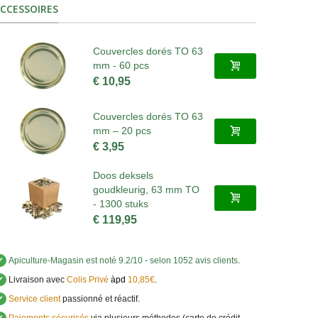
CCESSOIRES
Couvercles dorés TO 63
mm - 60 pcs
€ 10,95
Couvercles dorés TO 63
mm – 20 pcs
€ 3,95
Doos deksels
goudkleurig, 63 mm TO
- 1300 stuks
€ 119,95
✔
Apiculture-Magasin
est noté
9.2
/
10
- selon 1052 avis clients
.
✔
Livraison avec
Colis Privé
àpd
10,85€
.
✔
Service client
passionné et réactif.