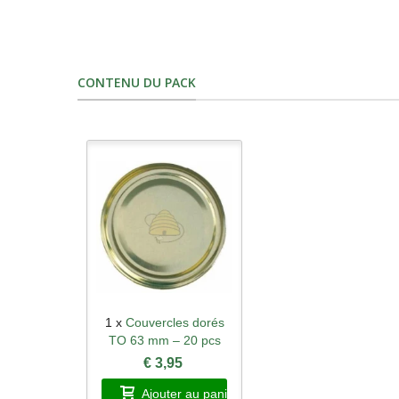
CONTENU DU PACK
1 x
Couvercles dorés
Aperçu rapide
TO 63 mm – 20 pcs
€ 3,95
Ajouter au panier