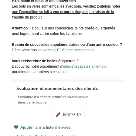
Expédition et couleur des couvercles
Les pots en verre sont emballés avec soin.
Veuillez toutefois noter
que l’expédition se fait
à vos propres risques
, en raison de la
fragilité du produit.
Attention :
la couleur des couvercles, teinte dorée ou argentée,
peut légèrement varier selon les livraisons.
Besoin de couvercles supplémentaires ou d’une autre couleur ?
Découvrez nos
couvercles TO 63 mm compatibles
.
Vous recherchez de belles étiquettes ?
Découvrez notre assortiment d’
étiquettes prêtes à l’emploi
,
parfaitement adaptées à ces pots.
Évaluation et commentaires des clients
Personne n'a encore publié de commentaire
dans cette langue
Notez-le
Ajouter à ma liste d'envies