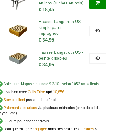
en inox (ruches en bois)
€ 18,45
Hausse Langstroth US
simple paroi -
imprégnée
€ 34,95
Hausse Langstroth US -
peinte gris/bleu
€ 34,95
✔
Apiculture-Magasin
est noté
9.2
/
10
- selon 1052 avis clients
.
✔
Livraison avec
Colis Privé
àpd
10,85€
.
✔
Service client
passionné et réactif.
✔
Paiements sécurisés
via plusieurs méthodes (carte de crédit,
aypal, etc.).
✔
60
jours pour changer d'avis.
✔
Boutique en ligne
engagée
dans des pratiques
durables
&