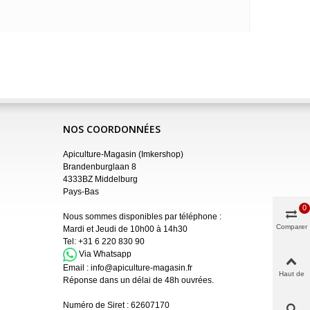
NOS COORDONNÉES
Apiculture-Magasin (Imkershop)
Brandenburglaan 8
4333BZ Middelburg
Pays-Bas
0
Nous sommes disponibles par téléphone :
Comparer
Mardi et Jeudi de 10h00 à 14h30
Tel:
+31 6 220 830 90
Via Whatsapp
Email :
info@apiculture-magasin.fr
Haut de
Réponse dans un délai de 48h ouvrées.
page
Numéro de Siret :
62607170