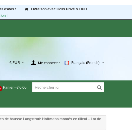
r d'avis !
Livraison avec Colis Privé & DPD
ion !
€ EUR
Français (French)
Me connecter
Panier
-
€ 0,00
0
es de hausse Langstroth Hoffmann montés en tilleul – Lot de