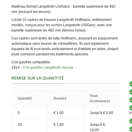
Matériau format Langstroth US/Ganz - barrette supérieure de 482
mm (incluant les tenons)
Lot de 10 cadres de hausse Langstroth Hoffmann, entièrement
montés, conçus pour les ruches Langstroth US/Ganz, avec une
barrette supérieure de 482 mm (ténons inclus).
Ces cadres sont dotés de latte Hoffmann, assurant un espacement
automatique sans besoin de crémaillères. Ils sont également
équipés de fil inox tendu verticalement et d'œillets en laiton, évitant
toute corrosion pendant les traitements apicoles.
Cire gaufrée compatible :
1814 -
Cire gaufrée Langstroth hausse
REMISE SUR LA QUANTITÉ
Vous
Quantité
Remise
économisez
5
€ 1,00
Jusqu'à
€ 5,00
P
10
€ 1,00
Jusqu'à
€
10,00