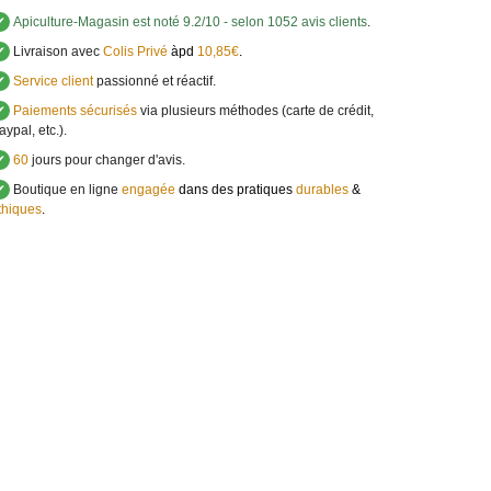
✔
Apiculture-Magasin
est noté
9.2
/
10
- selon 1052 avis clients
.
✔
Livraison avec
Colis Privé
àpd
10,85€
.
✔
Service client
passionné et réactif.
✔
Paiements sécurisés
via plusieurs méthodes (carte de crédit,
aypal, etc.).
✔
60
jours pour changer d'avis.
✔
Boutique en ligne
engagée
dans des pratiques
durables
&
thiques
.