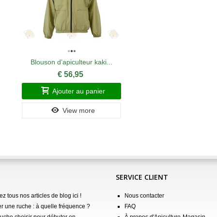
Blouson d’apiculteur kaki...
€ 56,95
Ajouter au panier
View more
SERVICE CLIENT
z tous nos articles de blog ici !
Nous contacter
er une ruche : à quelle fréquence ?
FAQ
ruche choisir pour débuter en
À propos d'Apiculture-Magasin