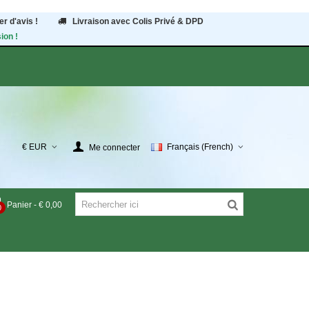
r d'avis !
Livraison avec Colis Privé & DPD
ion !
€ EUR
Français (French)
Me connecter
Panier
-
€ 0,00
0