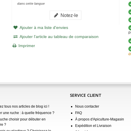
dans cette langue
Notez-le
Ajouter à ma liste d'envies
P
Ajouter l'article au tableau de comparaison
Imprimer
é
SERVICE CLIENT
z tous nos articles de blog ici !
Nous contacter
er une ruche : à quelle fréquence ?
FAQ
ruche choisir pour débuter en
À propos d'Apiculture-Magasin
re ?
Expédition et Livraison
ois ou plastique ? Choisissez le