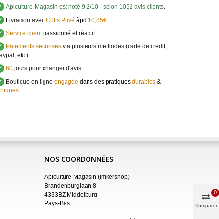
✔
Apiculture-Magasin
est noté
9.2
/
10
- selon 1052 avis clients
.
✔
Livraison avec
Colis Privé
àpd
10,85€
.
✔
Service client
passionné et réactif.
✔
Paiements sécurisés
via plusieurs méthodes (carte de crédit,
aypal, etc.).
✔
60
jours pour changer d'avis.
✔
Boutique en ligne
engagée
dans des pratiques
durables
&
thiques
.
NOS COORDONNÉES
Apiculture-Magasin (Imkershop)
Brandenburglaan 8
0
4333BZ Middelburg
Pays-Bas
Comparer