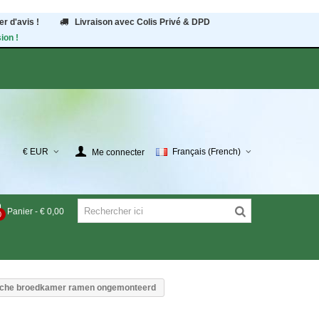
r d'avis !
Livraison avec Colis Privé & DPD
ion !
€ EUR
Français (French)
Me connecter
Panier
-
€ 0,00
0
che broedkamer ramen ongemonteerd