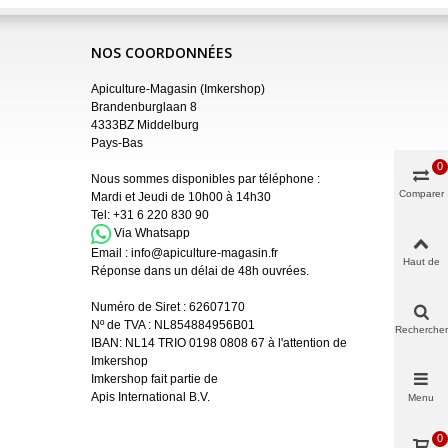
NOS COORDONNÉES
Apiculture-Magasin (Imkershop)
Brandenburglaan 8
4333BZ Middelburg
Pays-Bas
0
Nous sommes disponibles par téléphone :
Comparer
Mardi et Jeudi de 10h00 à 14h30
Tel:
+31 6 220 830 90
Via Whatsapp
Email :
info@apiculture-magasin.fr
Haut de
Réponse dans un délai de 48h ouvrées.
page
Numéro de Siret :
62607170
Nº de TVA : NL854884956B01
Rechercher
IBAN:
NL14 TRIO 0198 0808 67 à l'attention de
Imkershop
Imkershop fait partie de
Apis International B.V.
Menu
0