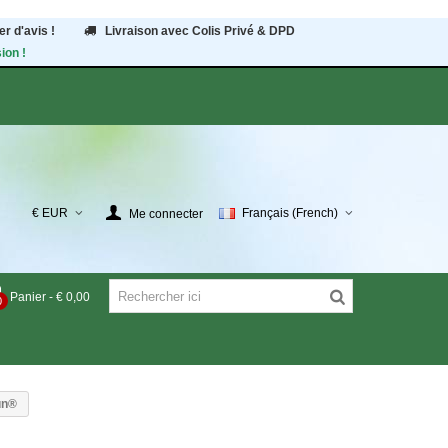
r d'avis !
Livraison avec Colis Privé & DPD
ion !
€ EUR
Français (French)
Me connecter
Panier
-
€ 0,00
0
un®