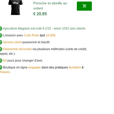
Porsche et abeille au
volant
€ 20,95
✔
Apiculture-Magasin
est noté
9.2
/
10
- selon 1052 avis clients
.
✔
Livraison avec
Colis Privé
àpd
10,85€
.
✔
Service client
passionné et réactif.
✔
Paiements sécurisés
via plusieurs méthodes (carte de crédit,
aypal, etc.).
✔
60
jours pour changer d'avis.
✔
Boutique en ligne
engagée
dans des pratiques
durables
&
thiques
.