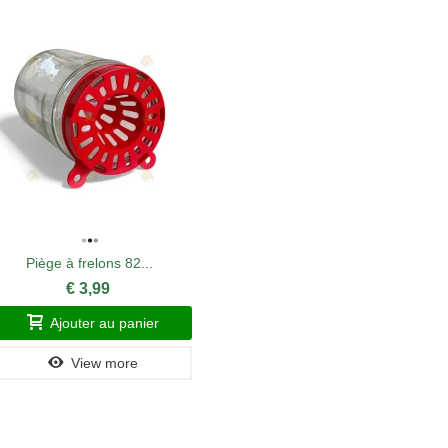
Piège à frelons 82...
Gants d’a
€ 3,99
Ajouter au panier
A
View more