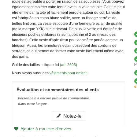
roulé est agréable à porter en raison de sa souplesse. Vous pouvez
également compléter votre tenue avec un voile souple. Celui-ci peut
être enfilé par la tête et facilement enroulé autour du col. La veste
est fabriquée en coton blanc solide, avec un tissage serré et de
belles finitions. La veste est dotée d'une fermeture éclair de qualité
(de la marque YKK) sur le devant. De plus, la veste est équipée de
plusieurs poches utilitaires (2 sur la poitrine et 2 au niveau des
hanches). Cette veste d'apiculteur peut donc être portée comme un
blouson. Aussi, les fermetures éclair possèdent des cordons de
serrage, ce qui permet de fermer votre veste facilement même avec
des gants.
P
Guide des tailles : cliquez ici
(art. 2605)
Nous avons aussi des
vêtements pour enfant
!
é
Évaluation et commentaires des clients
Personne n'a encore publié de commentaire
dans cette langue
Notez-le
Ajouter à ma liste d'envies