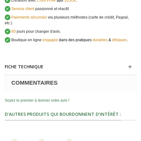
✔
Livraison avec
Colis Privé
àpd
10,85€
.
✔
Service client
passionné et réactif.
✔
Paiements sécurisés
via plusieurs méthodes (carte de crédit, Paypal,
etc.).
✔
60
jours pour changer d'avis.
✔
Boutique en ligne
engagée
dans des pratiques
durables
&
éthiques
.
FICHE TECHNIQUE
COMMENTAIRES
Soyez le premier à donner votre avis !
D’AUTRES PRODUITS QUI BOURDONNENT D’INTÉRÊT :