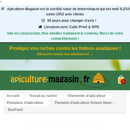
"
Apiculture-Magasin
est la société sœur de Imkershop.nl qui est noté
9,2
/
10
selon 1052
avis clients
60 jours pour changer d'avis !
Livraison avec Colis Privé & DPD
Site en construction. Nos abeilles traduisent le contenu. Merci de votre
compréhension !
Protégez vos ruches contre les frelons asiatiques !
Découvrir toutes nos solutions ici →
0
Accueil
Travail au rucher
Vêtements d'apiculteur
Pantalons d'apiculteur
Pantalon d’apiculteur Deluxe blanc –
BeeFun®