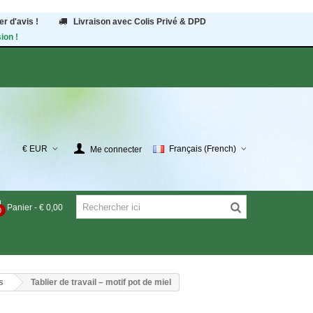
r d'avis !
Livraison avec Colis Privé & DPD
ion !
€ EUR
Français (French)
Me connecter
Panier
-
€ 0,00
0
s
Tablier de travail – motif pot de miel