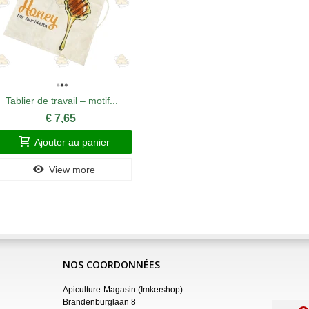
Tablier de travail – motif...
Pince 
€ 7,65
Ajouter au panier
A
View more
NOS COORDONNÉES
Apiculture-Magasin (Imkershop)
Brandenburglaan 8