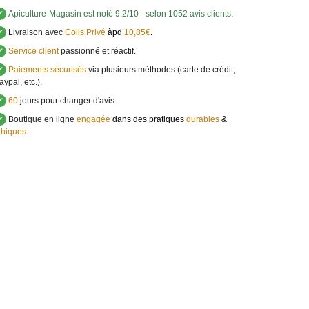
✔
Apiculture-Magasin
est noté
9.2
/
10
- selon 1052 avis clients
.
✔
Livraison avec
Colis Privé
àpd
10,85€
.
✔
Service client
passionné et réactif.
✔
Paiements sécurisés
via plusieurs méthodes (carte de crédit,
aypal, etc.).
✔
60
jours pour changer d'avis.
✔
Boutique en ligne
engagée
dans des pratiques
durables
&
thiques
.