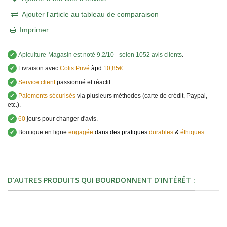
Ajouter l'article au tableau de comparaison
Imprimer
✔
Apiculture-Magasin
est noté
9.2
/
10
- selon 1052 avis clients
.
✔
Livraison avec
Colis Privé
àpd
10,85€
.
✔
Service client
passionné et réactif.
✔
Paiements sécurisés
via plusieurs méthodes (carte de crédit, Paypal,
etc.).
✔
60
jours pour changer d'avis.
✔
Boutique en ligne
engagée
dans des pratiques
durables
&
éthiques
.
D’AUTRES PRODUITS QUI BOURDONNENT D’INTÉRÊT :