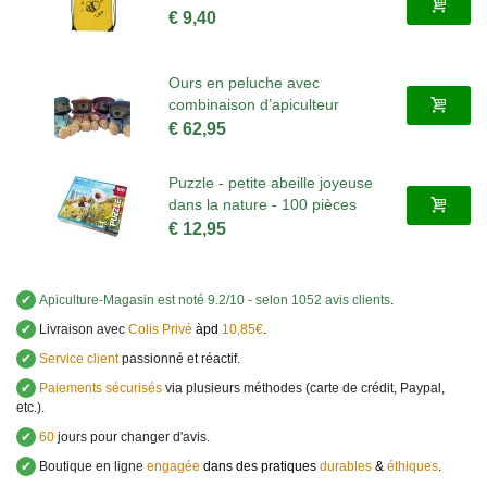
€ 9,40
Ours en peluche avec
combinaison d’apiculteur
€ 62,95
Puzzle - petite abeille joyeuse
dans la nature - 100 pièces
€ 12,95
✔
Apiculture-Magasin
est noté
9.2
/
10
- selon 1052 avis clients
.
✔
Livraison avec
Colis Privé
àpd
10,85€
.
✔
Service client
passionné et réactif.
✔
Paiements sécurisés
via plusieurs méthodes (carte de crédit, Paypal,
etc.).
✔
60
jours pour changer d'avis.
✔
Boutique en ligne
engagée
dans des pratiques
durables
&
éthiques
.